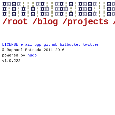
¤
¤
¤
¤
:
:
:
¤
¤
:
:
¤
¤
:
¤
:
¤
¤
¤
¤
:
:
¤
¤
:
¤
:
¤
:
¤
:
¤
¤
:
¤
¤
¤
:
:
¤
¤
¤
:
:
:
¤
¤
:
¤
:
¤
:
¤
:
¤
¤
:
¤
¤
:
¤
:
¤
¤
¤
¤
:
:
¤
/root
/blog
/projects
LICENSE
email
pgp
github
bitbucket
twitter
© Raphael Estrada 2011-2016
powered by
hugo
v1.0.222